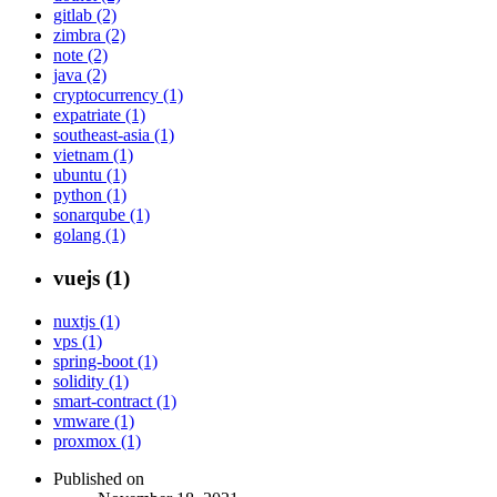
gitlab (2)
zimbra (2)
note (2)
java (2)
cryptocurrency (1)
expatriate (1)
southeast-asia (1)
vietnam (1)
ubuntu (1)
python (1)
sonarqube (1)
golang (1)
vuejs (1)
nuxtjs (1)
vps (1)
spring-boot (1)
solidity (1)
smart-contract (1)
vmware (1)
proxmox (1)
Published on