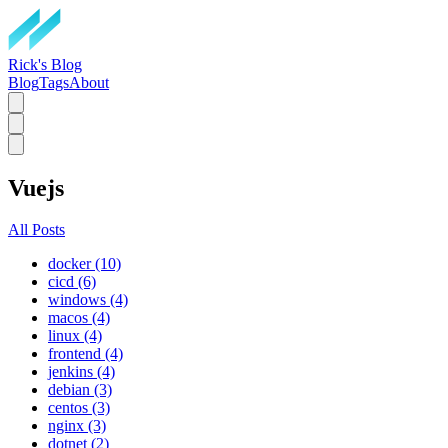
Rick's Blog
Blog
Tags
About
Vuejs
All Posts
docker (10)
cicd (6)
windows (4)
macos (4)
linux (4)
frontend (4)
jenkins (4)
debian (3)
centos (3)
nginx (3)
dotnet (2)