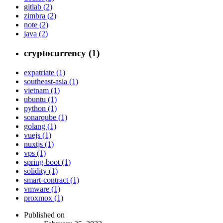
gitlab (2)
zimbra (2)
note (2)
java (2)
cryptocurrency (1)
expatriate (1)
southeast-asia (1)
vietnam (1)
ubuntu (1)
python (1)
sonarqube (1)
golang (1)
vuejs (1)
nuxtjs (1)
vps (1)
spring-boot (1)
solidity (1)
smart-contract (1)
vmware (1)
proxmox (1)
Published on