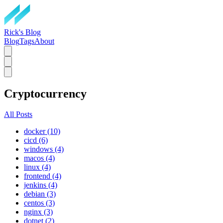
Rick's Blog
Blog
Tags
About
Cryptocurrency
All Posts
docker (10)
cicd (6)
windows (4)
macos (4)
linux (4)
frontend (4)
jenkins (4)
debian (3)
centos (3)
nginx (3)
dotnet (2)