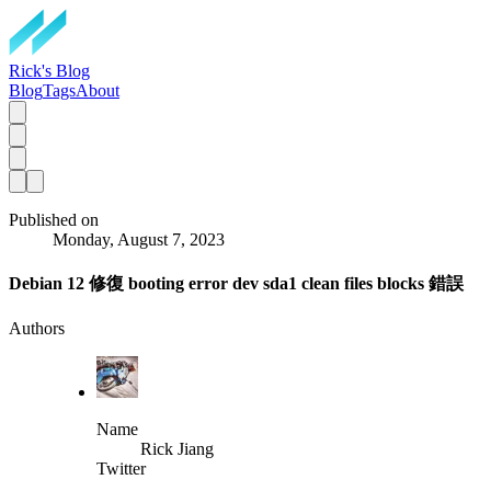
Rick's Blog
Blog
Tags
About
Published on
Monday, August 7, 2023
Debian 12 修復 booting error dev sda1 clean files blocks 錯誤
Authors
Name
Rick Jiang
Twitter