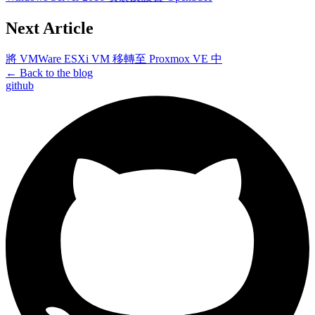
Next Article
將 VMWare ESXi VM 移轉至 Proxmox VE 中
← Back to the blog
github